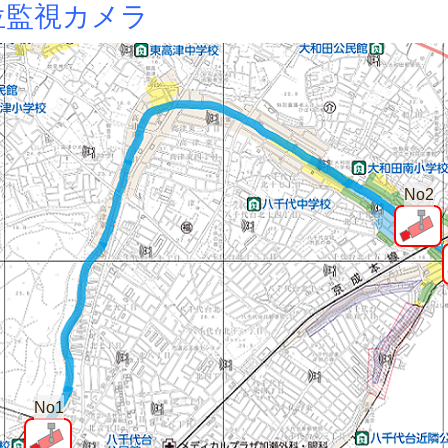
位監視カメラ
No2
No1